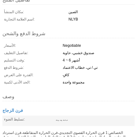
الصين
مكان المنشأ:
NLYB
اسم العلامة التجارية:
شروط الدفع والشحن
Negotiable
الأسعار:
صندوق خشبي، حاوية
تفاصيل التغليف:
4 ~ 6 أشهر
وقت التسليم:
تي / تي، خطاب الاعتماد
شروط الدفع:
كافٍ
القدرة على العرض:
مجموعة واحدة
الحد الأدنى لكمية:
وصف
فرن الزجاج
,
,
تسليط الضوء:
فرن الزجاج
فرن
زجاج
الخصائص:1 فرن الحرارة القصوى التجديدي،فرن الحرارة المتقاطعة،فرن استرداد
المعادن والمواد الصلبة فرن استرداد2 الوقود: الغاز الطبيعي، النفط الثقيل، مسحوق